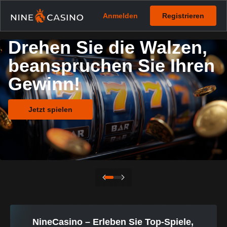
Anmelden
Registrieren
Drehen Sie die Walzen,
beanspruchen Sie Ihren
Gewinn!
Jetzt spielen
NineCasino – Erleben Sie Top-Spiele,