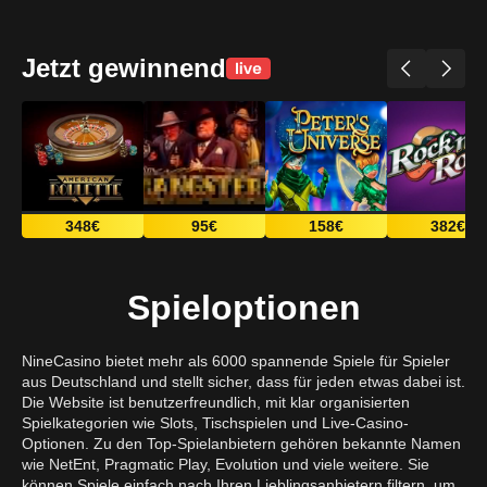
Jetzt gewinnend
348€
95€
158€
382€
Spieloptionen
NineCasino bietet mehr als 6000 spannende Spiele für Spieler
aus Deutschland und stellt sicher, dass für jeden etwas dabei ist.
Die Website ist benutzerfreundlich, mit klar organisierten
Spielkategorien wie Slots, Tischspielen und Live-Casino-
Optionen. Zu den Top-Spielanbietern gehören bekannte Namen
wie NetEnt, Pragmatic Play, Evolution und viele weitere. Sie
können Spiele einfach nach Ihren Lieblingsanbietern filtern, um