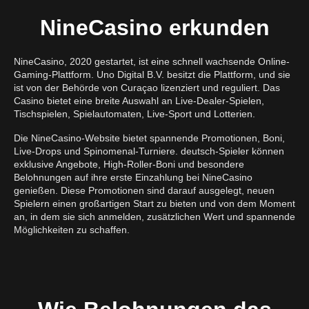
NineCasino erkunden
NineCasino, 2020 gestartet, ist eine schnell wachsende Online-
Gaming-Plattform. Uno Digital B.V. besitzt die Plattform, und sie
ist von der Behörde von Curaçao lizenziert und reguliert. Das
Casino bietet eine breite Auswahl an Live-Dealer-Spielen,
Tischspielen, Spielautomaten, Live-Sport und Lotterien.
Die NineCasino-Website bietet spannende Promotionen, Boni,
Live-Drops und Spinomenal-Turniere. deutsch-Spieler können
exklusive Angebote, High-Roller-Boni und besondere
Belohnungen auf ihre erste Einzahlung bei NineCasino
genießen. Diese Promotionen sind darauf ausgelegt, neuen
Spielern einen großartigen Start zu bieten und von dem Moment
an, in dem sie sich anmelden, zusätzlichen Wert und spannende
Möglichkeiten zu schaffen.