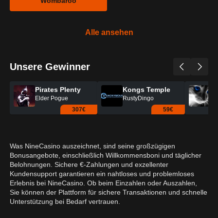
Wombaroo
Alle ansehen
Unsere Gewinner
Pirates Plenty
Kongs Temple
Do
Elder Pogue
RustyDingo
Bl
307€
59€
Was NineCasino auszeichnet, sind seine großzügigen
Bonusangebote, einschließlich Willkommensboni und täglicher
Belohnungen. Sichere €-Zahlungen und exzellenter
Kundensupport garantieren ein nahtloses und problemloses
Erlebnis bei NineCasino. Ob beim Einzahlen oder Auszahlen,
Sie können der Plattform für sichere Transaktionen und schnelle
Unterstützung bei Bedarf vertrauen.