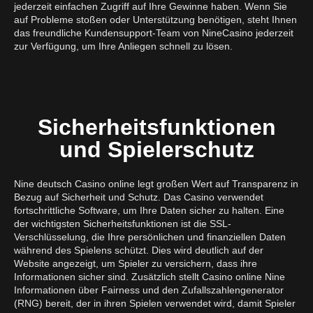
jederzeit einfachen Zugriff auf Ihre Gewinne haben. Wenn Sie
auf Probleme stoßen oder Unterstützung benötigen, steht Ihnen
das freundliche Kundensupport-Team von NineCasino jederzeit
zur Verfügung, um Ihre Anliegen schnell zu lösen.
Sicherheitsfunktionen
und Spielerschutz
Nine deutsch Casino online legt großen Wert auf Transparenz in
Bezug auf Sicherheit und Schutz. Das Casino verwendet
fortschrittliche Software, um Ihre Daten sicher zu halten. Eine
der wichtigsten Sicherheitsfunktionen ist die SSL-
Verschlüsselung, die Ihre persönlichen und finanziellen Daten
während des Spielens schützt. Dies wird deutlich auf der
Website angezeigt, um Spieler zu versichern, dass ihre
Informationen sicher sind. Zusätzlich stellt Casino online Nine
Informationen über Fairness und den Zufallszahlengenerator
(RNG) bereit, der in ihren Spielen verwendet wird, damit Spieler