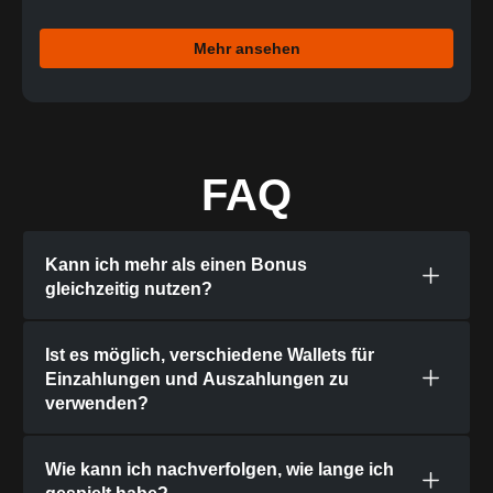
Mehr ansehen
FAQ
Kann ich mehr als einen Bonus
gleichzeitig nutzen?
Ist es möglich, verschiedene Wallets für
Einzahlungen und Auszahlungen zu
verwenden?
Wie kann ich nachverfolgen, wie lange ich