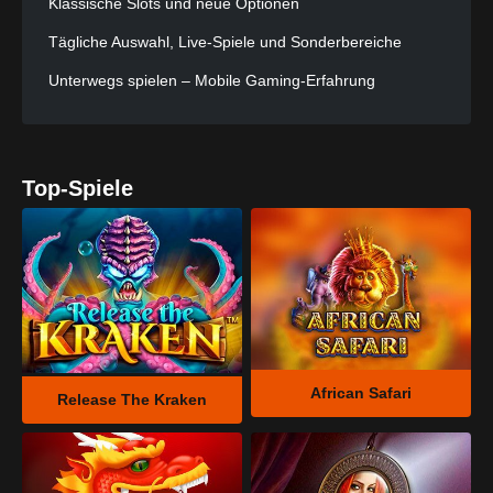
Klassische Slots und neue Optionen
Tägliche Auswahl, Live-Spiele und Sonderbereiche
Unterwegs spielen – Mobile Gaming-Erfahrung
Transaktionsprozess – Wie Geld bewegt wird
Sicherheitsfunktionen und Spielerschutz
Top-Spiele
African Safari
Release The Kraken