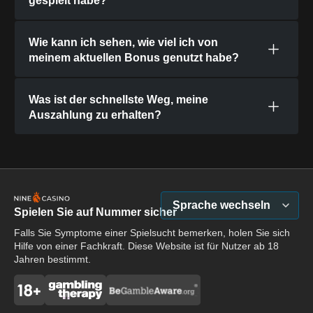
gespielt habe?
Wie kann ich sehen, wie viel ich von
meinem aktuellen Bonus genutzt habe?
Was ist der schnellste Weg, meine
Auszahlung zu erhalten?
Sprache wechseln
Spielen Sie auf Nummer sicher
Falls Sie Symptome einer Spielsucht bemerken, holen Sie sich
Hilfe von einer Fachkraft. Diese Website ist für Nutzer ab 18
Jahren bestimmt.