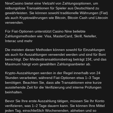
NineCasino bietet eine Vielzahl von Zahlungsoptionen, um
reibungslose Transaktionen für Spieler aus Deutschland zu
gewährleisten. Sie können sowohl traditionelle Währungen (Fiat)
als auch Kryptowährungen wie Bitcoin, Bitcoin Cash und Litecoin
verwenden.
Für Fiat-Optionen unterstützt Casino Nine beliebte
Zahlungsmethoden wie: Visa, MasterCard, Skrill, Neteller,
Interac und mehr
Die meisten dieser Methoden können sowohl für Einzahlungen
als auch für Auszahlungen verwendet werden und sind für Boni
berechtigt. Der Mindesttransaktionsbetrag beträgt 15€, und das
Maximum hängt vom gewählten Zahlungsanbieter ab.
Krypto-Auszahlungen werden in der Regel innerhalb von 24
Stunden verarbeitet, während Fiat-Optionen etwa 1–3 Tage
benötigen. Beachten Sie, dass alle Transaktionen eine kurze
ausstehende Zeit für die Verifizierung und interne Prüfungen
beinhalten.
Bevor Sie Ihre erste Auszahlung tätigen, müssen Sie Ihr Konto
verifizieren, was 1–2 Tage dauern kann. Sie können Ihre Mittel
jeden Tag, einschließlich Wochenenden, abheben und so