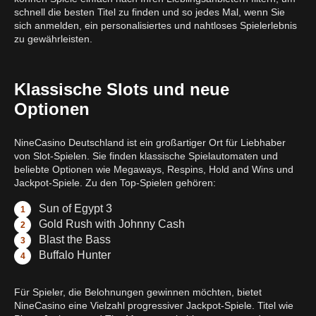
schnell die besten Titel zu finden und so jedes Mal, wenn Sie
sich anmelden, ein personalisiertes und nahtloses Spielerlebnis
zu gewährleisten.
Klassische Slots und neue
Optionen
NineCasino Deutschland ist ein großartiger Ort für Liebhaber
von Slot-Spielen. Sie finden klassische Spielautomaten und
beliebte Optionen wie Megaways, Respins, Hold and Wins und
Jackpot-Spiele. Zu den Top-Spielen gehören:
Sun of Egypt 3
Gold Rush with Johnny Cash
Blast the Bass
Buffalo Hunter
Für Spieler, die Belohnungen gewinnen möchten, bietet
NineCasino eine Vielzahl progressiver Jackpot-Spiele. Titel wie