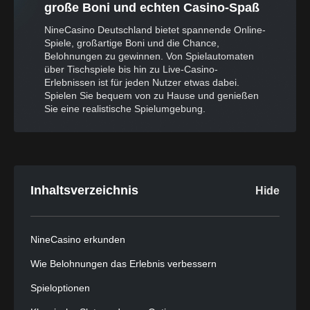
große Boni und echten Casino-Spaß
NineCasino Deutschland bietet spannende Online-
Spiele, großartige Boni und die Chance,
Belohnungen zu gewinnen. Von Spielautomaten
über Tischspiele bis hin zu Live-Casino-
Erlebnissen ist für jeden Nutzer etwas dabei.
Spielen Sie bequem von zu Hause und genießen
Sie eine realistische Spielumgebung.
Inhaltsverzeichnis
Hide
NineCasino erkunden
Wie Belohnungen das Erlebnis verbessern
Spieloptionen