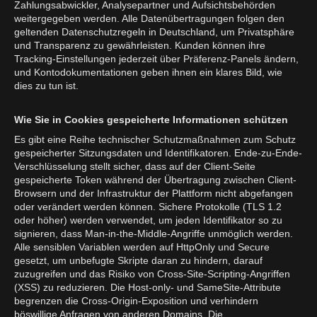
Zahlungsabwickler, Analysepartner und Aufsichtsbehörden
weitergegeben werden. Alle Datenübertragungen folgen den
geltenden Datenschutzregeln in Deutschland, um Privatsphäre
und Transparenz zu gewährleisten. Kunden können ihre
Tracking-Einstellungen jederzeit über Präferenz-Panels ändern,
und Kontodokumentationen geben ihnen ein klares Bild, wie
dies zu tun ist.
Wie Sie in Cookies gespeicherte Informationen schützen
Es gibt eine Reihe technischer Schutzmaßnahmen zum Schutz
gespeicherter Sitzungsdaten und Identifikatoren. Ende-zu-Ende-
Verschlüsselung stellt sicher, dass auf der Client-Seite
gespeicherte Token während der Übertragung zwischen Client-
Browsern und der Infrastruktur der Plattform nicht abgefangen
oder verändert werden können. Sichere Protokolle (TLS 1.2
oder höher) werden verwendet, um jeden Identifikator so zu
signieren, dass Man-in-the-Middle-Angriffe unmöglich werden.
Alle sensiblen Variablen werden auf HttpOnly und Secure
gesetzt, um unbefugte Skripte daran zu hindern, darauf
zuzugreifen und das Risiko von Cross-Site-Scripting-Angriffen
(XSS) zu reduzieren. Die Host-only- und SameSite-Attribute
begrenzen die Cross-Origin-Exposition und verhindern
böswillige Anfragen von anderen Domains. Die