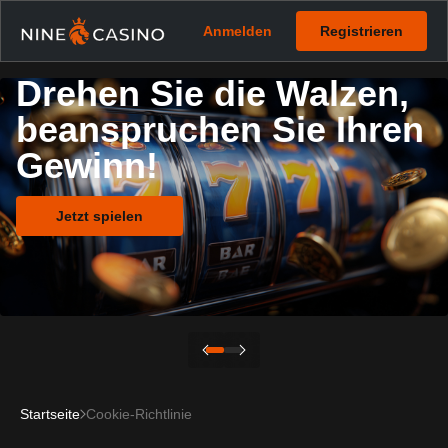
Anmelden
Registrieren
Drehen Sie die Walzen,
beanspruchen Sie Ihren
Gewinn!
Jetzt spielen
Startseite
Cookie-Richtlinie