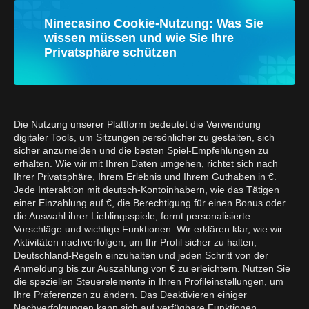
Ninecasino Cookie-Nutzung: Was Sie
wissen müssen und wie Sie Ihre
Privatsphäre schützen
Die Nutzung unserer Plattform bedeutet die Verwendung
digitaler Tools, um Sitzungen persönlicher zu gestalten, sich
sicher anzumelden und die besten Spiel-Empfehlungen zu
erhalten. Wie wir mit Ihren Daten umgehen, richtet sich nach
Ihrer Privatsphäre, Ihrem Erlebnis und Ihrem Guthaben in €.
Jede Interaktion mit deutsch-Kontoinhabern, wie das Tätigen
einer Einzahlung auf €, die Berechtigung für einen Bonus oder
die Auswahl ihrer Lieblingsspiele, formt personalisierte
Vorschläge und wichtige Funktionen. Wir erklären klar, wie wir
Aktivitäten nachverfolgen, um Ihr Profil sicher zu halten,
Deutschland-Regeln einzuhalten und jeden Schritt von der
Anmeldung bis zur Auszahlung von € zu erleichtern. Nutzen Sie
die speziellen Steuerelemente in Ihren Profileinstellungen, um
Ihre Präferenzen zu ändern. Das Deaktivieren einiger
Nachverfolgungen kann sich auf verfügbare Funktionen