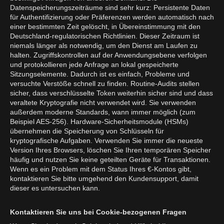
Datenspeicherungszeiträume sind sehr kurz: Persistente Daten
für Authentifizierung oder Präferenzen werden automatisch nach
einer bestimmten Zeit gelöscht, in Übereinstimmung mit den
Deutschland-regulatorischen Richtlinien. Dieser Zeitraum ist
niemals länger als notwendig, um den Dienst am Laufen zu
halten. Zugriffskontrollen auf der Anwendungsebene verfolgen
und protokollieren jede Anfrage an lokal gespeicherte
Sitzungselemente. Dadurch ist es einfach, Probleme und
versuchte Verstöße schnell zu finden. Routine-Audits stellen
sicher, dass verschlüsselte Token weiterhin sicher sind und dass
veraltete Kryptografie nicht verwendet wird. Sie verwenden
außerdem moderne Standards, wann immer möglich (zum
Beispiel AES-256). Hardware-Sicherheitsmodule (HSMs)
übernehmen die Speicherung von Schlüsseln für
kryptografische Aufgaben. Verwenden Sie immer die neueste
Version Ihres Browsers, löschen Sie Ihren temporären Speicher
häufig und nutzen Sie keine geteilten Geräte für Transaktionen.
Wenn es ein Problem mit dem Status Ihres €-Kontos gibt,
kontaktieren Sie bitte umgehend den Kundensupport, damit
dieser es untersuchen kann.
Kontaktieren Sie uns bei Cookie-bezogenen Fragen