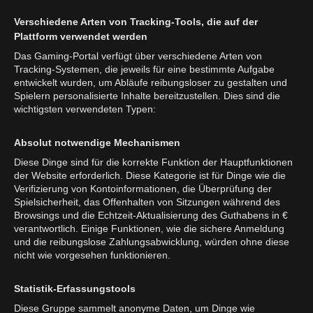
Verschiedene Arten von Tracking-Tools, die auf der
Plattform verwendet werden
Das Gaming-Portal verfügt über verschiedene Arten von
Tracking-Systemen, die jeweils für eine bestimmte Aufgabe
entwickelt wurden, um Abläufe reibungsloser zu gestalten und
Spielern personalisierte Inhalte bereitzustellen. Dies sind die
wichtigsten verwendeten Typen:
Absolut notwendige Mechanismen
Diese Dinge sind für die korrekte Funktion der Hauptfunktionen
der Website erforderlich. Diese Kategorie ist für Dinge wie die
Verifizierung von Kontoinformationen, die Überprüfung der
Spielsicherheit, das Offenhalten von Sitzungen während des
Browsings und die Echtzeit-Aktualisierung des Guthabens in €
verantwortlich. Einige Funktionen, wie die sichere Anmeldung
und die reibungslose Zahlungsabwicklung, würden ohne diese
nicht wie vorgesehen funktionieren.
Statistik-Erfassungstools
Diese Gruppe sammelt anonyme Daten, um Dinge wie