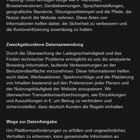
Browserversionen, Gerätekennungen, Spracheinstellungen,
geografische Standorte, Sitzungszeitstempel und die Pfade, die
Nutzer durch die Website nehmen. Diese Arten von
Informationen helfen dabei, die Sicherheit zu verbessern und
die Kontoverifizierung zuverlässig zu halten.
Zweckgebundene Datenanwendung
Durch die Überwachung der Ladegeschwindigkeit und das
Finden technischer Probleme ermöglicht es uns die analysierte
Browsing-Information, laufende Verbesserungen an der
Benutzeroberfläche vorzunehmen. Diese Informationen helfen
auch dabei, Werbeaktionen, Spielvorschläge und die Platzierung
von Inhalten basierend auf den Präferenzen jeder Person und
der Nutzungshäufigkeit der Website anzupassen. Wir
überwachen Transaktionsaufzeichnungen, wie Einzahlungen
und Auszahlungen in €, um Betrug zu verhindern und
sicherzustellen, dass deutsch-Kunden die Regeln einhalten.
Wege zur Datenfreigabe
Um Plattformanforderungen zu erfüllen und ungewöhnliches
Verhalten zu erkennen, kann gesammelte Information an