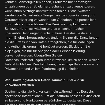
könnten Schwierigkeiten haben, Probleme mit Kontozugriff,
Einzahlungen oder Spielunterbrechungen zu diagnostizieren,
wenn ihnen Sitzungsidentifikatoren fehlen. Diese Systeme
werden von Sicherheitsprüfungen wie Betrugserkennung und
Geräteverifizierung verwendet, um Guthaben und persönliche
Informationen zu schützen. Die Deaktivierung kann einige
Schutzbarrieren schwächen und es einfacher machen,
unerlaubte Handlungen durchzuführen. Um das Beste aus
Ihrem Erlebnis herauszuholen, ändern Sie nur die Einstellungen,
die die Erfassung von Daten ermöglichen, die für Zahlungen
und Authentifizierung in € benötigt werden. Blockieren Sie
diejenigen, die nur für Analysen oder Personalisierung
verwendet werden. Überprüfen Sie die
Datenschutzeinstellungen Ihres Browsers, um zu sehen, welche
Teile aktiv bleiben. Dies hilft Ihnen, die richtige Balance zwischen
Privatsphäre und vollem Plattformzugriff zu finden.
Wie Browsing-Dateien Daten sammeln und wie sie
verwendet werden
Bestimmte digitale Marker sammeln während Ihres Besuchs
spezifische Informationen, um die Plattform besser funktionieren
zu lassen und Funktionen persönlicher zu gestalten. Diese
Tracking-Tools verfolgen Dinge wie IP-Adressen,