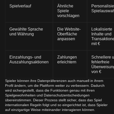
Spielverlauf
Ähnliche
Personalisie
Spiele
Spielauswah
vorschlagen
Gewählte Sprache
Die Website-
Lokalisierte
und Währung
Oberfläche
Inhalte und
anpassen
Transaktion
mit €
Einzahlungs- und
Zahlungen
Schnellere 
Auszahlungsaktionen
erleichtern
fehlerfreie
Überweisun
von €
Spieler können ihre Datenpräferenzen auch manuell in ihrem
Profil ändern, um die Plattform weiter zu verbessern. Dadurch
wird sichergestellt, dass die Funktionen genau mit ihren
Spielgewohnheiten und Datenschutzentscheidungen
übereinstimmen. Dieser Prozess stellt sicher, dass das Spiel
internationalen Regeln folgt und so eingerichtet ist, dass Spieler
auf einzigartige Weise miteinander interagieren können.