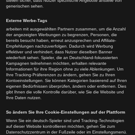
stellen sicher, dass Nutzer spezifische Angebote anstelle von
generischen sehen.
Externe Werbe-Tags
arbeiten mit ausgewählten Partnern zusammen, um die Anzahl
der angezeigten Werbungen zu begrenzen, Personen, die
bereits besucht haben, erneut anzusprechen und Affiliate-
Empfehlungen nachzuverfolgen. Dadurch wird Werbung
effektiver und verhindert, dass Nutzer dieselben Banner
wiederholt sehen. Spieler, die an Deutschland-fokussierten
Kampagnen teilnehmen möchten, erhalten relevante
Informationen für ihre Region ohne zu viele Ablenkungen. Um
Ihre Tracking-Präferenzen zu ändern, gehen Sie zu Ihren
Kontoeinstellungen. Sie können Kategorien basierend auf Ihren
eigenen Bedürfnissen überprüfen, ändern oder entfernen. Dies
gibt Ihnen die volle Kontrolle darüber, wie Sie die Website und
Ihre Daten nutzen.
So ändern Sie Ihre Cookie-Einstellungen auf der Plattform
Wenn Sie ein deutsch-Spieler sind und Tracking-Technologien
auf dieser Website kontrollieren möchten, gehen Sie zum
Datenschutzzentrum in der Fußzeile oder im Einstellungsmenü.