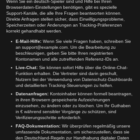
Wenn Sie ein deutsch-Spieler sind und Hilfe bei Ihren
Browserdaten-Einstellungen benötigen, gibt es spezielle
Support-Kanäle, die alle Ihre Fragen beantworten können.
Direkte Anfragen stellen sicher, dass Einwilligungsprobleme,
Speicherzeiten oder Änderungen an Tracking-Präferenzen
korrekt gehandhabt werden.
E-Mail-Hilfe:
Wenn Sie viele Fragen haben, schreiben Sie
an
support@example.com
. Um die Bearbeitung zu
beschleunigen, geben Sie bitte Ihren registrierten
Kontonamen und alle zutreffenden Referenz-IDs an.
Live-Chat:
Sie können sofort Hilfe über die Online-Chat-
Funktion erhalten. Die Vertreter sind darin geschult,
Nutzern bei der Verwendung von Datenschutz-Dashboards
und detaillierten Tracking-Steuerungen zu helfen.
Datenanfragen:
Kontoinhaber können formell beantragen,
in ihren Browsern gespeicherte Aufzeichnungen
einzusehen, zu ändern oder zu löschen. Um Ihr Guthaben
in € während sensibler Vorgänge zu schützen, sind
Verifizierungsschritte erforderlich.
FAQ-Dokumentation:
Wir überprüfen regelmäßig unsere
umfassende Dokumentation, um sicherzustellen, dass sie
den Deutschland-Regeln zur Handhabung digitaler Daten