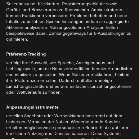
Seitenbesuche, Klickkarten, Registrierungsabläufe sowie
Geräte- und Browserarten zu überwachen. Administratoren
können Funktionen verbessern, Probleme beheben und neue
Inhalte zu beliebten Spielen hinzufügen, indem sie aggregierte
Aktionen analysieren. Nutzungsvolumen-Analysen helfen
beispielsweise dabei, Zahlungsgateways für €-Auszahlungen zu
optimieren.
Präferenz-Tracking
verfolgt Ihre Auswahl, wie Sprache, Anzeigemodus und
Lieblingsspiele, um die Benutzeroberfläche benutzerfreundlicher
und intuitiver zu gestalten. Wenn Nutzer zurückkehren, bleiben
ihre Präferenzen erhalten. Dadurch entfallen unnötige
Einrichtungsschritte und es wird einfacher, Einzahlungsoptionen
oder Wettverläufe zu finden.
Anpassungsinstrumente
erstellen Angebote oder Werbeaktionen basierend auf dem
bisherigen Verhalten der Nutzer. Wiederkehrende Kunden
erhalten möglicherweise personalisierte Boni in €, die auf ihrer
kürzlichen Nutzung des Dienstes basieren. Diese Systeme