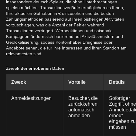
insbesondere deutsch-Spieler, die ohne Unterbrechungen
spielen möchten. Transaktionsverläufe ermöglichen es Ihnen,
Ihre aktuellen Guthaben in € einzusehen und die besten
Zahlungsmethoden basierend auf Ihren bisherigen Aktivitäten
vorzuschlagen, was die Anzahl der Fehler während
Transaktionen verringert. Werbeaktionen und saisonale
Kampagnen ändern sich basierend auf Aktivitätsmustern und
Geolokalisierung, sodass Kontoinhaber Ereignisse oder
Angebote sehen, die für ihre Interessen und ihren Standort am
relevantesten sind.
Zweck der erhobenen Daten
Zweck
Vorteile
Details
Anmeldesitzungen
Besucher, die
Sofortiger
zurückkehren,
Zugriff, ohne
automatisch
Anmeldedat
anmelden
erneut
eingeben zu
müssen