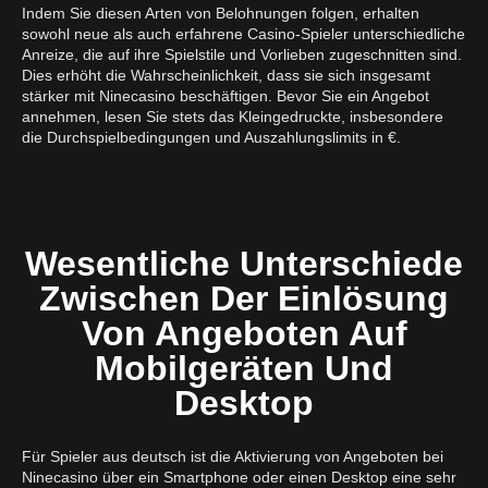
Indem Sie diesen Arten von Belohnungen folgen, erhalten
sowohl neue als auch erfahrene Casino-Spieler unterschiedliche
Anreize, die auf ihre Spielstile und Vorlieben zugeschnitten sind.
Dies erhöht die Wahrscheinlichkeit, dass sie sich insgesamt
stärker mit Ninecasino beschäftigen. Bevor Sie ein Angebot
annehmen, lesen Sie stets das Kleingedruckte, insbesondere
die Durchspielbedingungen und Auszahlungslimits in €.
Wesentliche Unterschiede
Zwischen Der Einlösung
Von Angeboten Auf
Mobilgeräten Und
Desktop
Für Spieler aus deutsch ist die Aktivierung von Angeboten bei
Ninecasino über ein Smartphone oder einen Desktop eine sehr