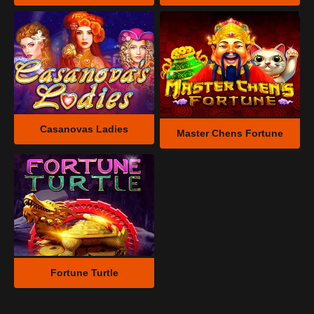
Casanovas Ladies
Master Chens Fortune
Fortune Turtle