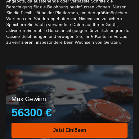
Angebots, da ausstehende oder verpasste Schritte die
Berechtigung für die Belohnung beeinflussen können. Nutzen
Sie die Flexibilität beider Plattformen, um den größtmöglichen
Wert aus den Sonderangeboten von Ninecasino zu sichern.
Speichern Sie häufig verwendete Daten auf Ihrem Gerät,
aktivieren Sie mobile Benachrichtigungen für zeitlich begrenzte
Casino-Belohnungen und erwägen Sie, Ihr €-Konto im Voraus
zu verifizieren, insbesondere beim Wechseln von Geräten.
Max Gewinn
56300 €
Jetzt Einlösen