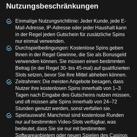
Nutzungsbeschränkungen
Einmalige Nutzungsrichtlinie: Jeder Kunde, jede E-
Mail-Adresse, IP-Adresse oder jeder Haushalt kann
in der Regel jeden Gutschein für zusätzliche Spins
nur einmal verwenden.
Durchspielbedingungen: Kostenlose Spins geben
Ihnen in der Regel Gewinne, die Sie als Bonusgeld
verwenden können. Sie müssen einen bestimmten
Betrag (in der Regel 30- bis 45-mal) auf qualifizierten
Slots setzen, bevor Sie Ihre Mittel abheben können.
Zeitrahmen: Die meisten Angebote besagen, dass
Nutzer ihre kostenlosen Spins innerhalb von 1–3
Tagen nach Eingabe des Gutscheins nutzen müssen,
und oft müssen alle Spins innerhalb von 24–72
Stunden genutzt werden, sonst verfallen sie.
Spielauswahl: Manchmal sind kostenlose Runden
nur auf bestimmten Video-Slots verfügbar, was
bedeutet, dass Sie sie nur mit bestimmten
Softwareanbietern oder neuen Spielen des Casinos