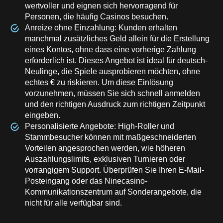
wertvoller und eignen sich hervorragend für
Personen, die häufig Casinos besuchen.
Anreize ohne Einzahlung: Kunden erhalten
manchmal zusätzliches Geld allein für die Erstellung
eines Kontos, ohne dass eine vorherige Zahlung
erforderlich ist. Dieses Angebot ist ideal für deutsch-
Neulinge, die Spiele ausprobieren möchten, ohne
echtes € zu riskieren. Um diese Einlösung
vorzunehmen, müssen Sie sich schnell anmelden
und den richtigen Ausdruck zum richtigen Zeitpunkt
eingeben.
Personalisierte Angebote: High-Roller und
Stammbesucher können mit maßgeschneiderten
Vorteilen angesprochen werden, wie höheren
Auszahlungslimits, exklusiven Turnieren oder
vorrangigem Support. Überprüfen Sie Ihren E-Mail-
Posteingang oder das Ninecasino-
Kommunikationszentrum auf Sonderangebote, die
nicht für alle verfügbar sind.