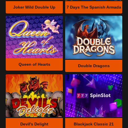
Joker Wild Double Up
7 Days The Spanish Armada
Queen of Hearts
Double Dragons
Devil's Delight
Blackjack Classic 21