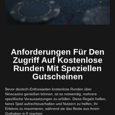
Anforderungen Für Den
Zugriff Auf Kostenlose
Runden Mit Speziellen
Gutscheinen
Bevor deutsch-Enthusiasten kostenlose Runden über
Ninecasino genießen können, ist es notwendig, mehrere
spezifische Voraussetzungen zu erfüllen. Diese Regeln helfen,
faires Spiel aufrechtzuerhalten und Nutzern zu helfen, ihr
Erlebnis zu maximieren, während sie das Beste aus ihrem
Guthaben in € machen.