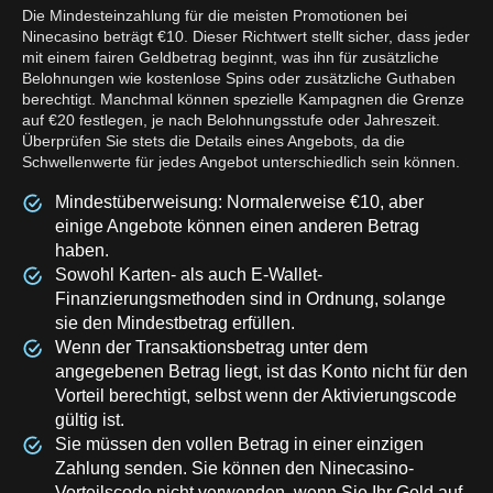
Die Mindesteinzahlung für die meisten Promotionen bei
Ninecasino beträgt €10. Dieser Richtwert stellt sicher, dass jeder
mit einem fairen Geldbetrag beginnt, was ihn für zusätzliche
Belohnungen wie kostenlose Spins oder zusätzliche Guthaben
berechtigt. Manchmal können spezielle Kampagnen die Grenze
auf €20 festlegen, je nach Belohnungsstufe oder Jahreszeit.
Überprüfen Sie stets die Details eines Angebots, da die
Schwellenwerte für jedes Angebot unterschiedlich sein können.
Mindestüberweisung: Normalerweise €10, aber
einige Angebote können einen anderen Betrag
haben.
Sowohl Karten- als auch E-Wallet-
Finanzierungsmethoden sind in Ordnung, solange
sie den Mindestbetrag erfüllen.
Wenn der Transaktionsbetrag unter dem
angegebenen Betrag liegt, ist das Konto nicht für den
Vorteil berechtigt, selbst wenn der Aktivierungscode
gültig ist.
Sie müssen den vollen Betrag in einer einzigen
Zahlung senden. Sie können den Ninecasino-
Vorteilscode nicht verwenden, wenn Sie Ihr Geld auf