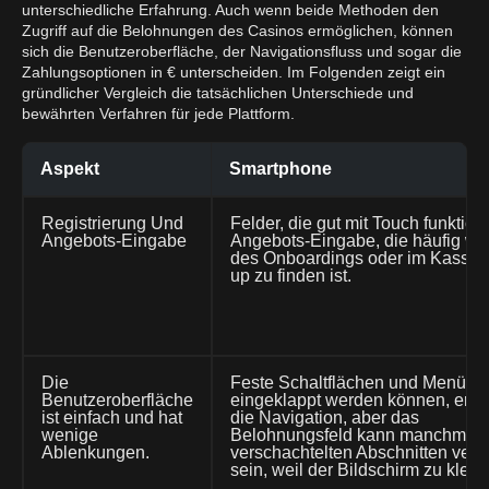
unterschiedliche Erfahrung. Auch wenn beide Methoden den
Zugriff auf die Belohnungen des Casinos ermöglichen, können
sich die Benutzeroberfläche, der Navigationsfluss und sogar die
Zahlungsoptionen in € unterscheiden. Im Folgenden zeigt ein
gründlicher Vergleich die tatsächlichen Unterschiede und
bewährten Verfahren für jede Plattform.
Aspekt
Smartphone
Registrierung Und
Felder, die gut mit Touch funktion
Angebots-Eingabe
Angebots-Eingabe, die häufig w
des Onboardings oder im Kassen
up zu finden ist.
Die
Feste Schaltflächen und Menüs, 
Benutzeroberfläche
eingeklappt werden können, erlei
ist einfach und hat
die Navigation, aber das
wenige
Belohnungsfeld kann manchmal 
Ablenkungen.
verschachtelten Abschnitten vers
sein, weil der Bildschirm zu klein i