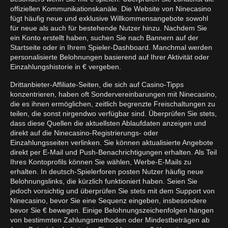
offiziellen Kommunikationskanäle. Die Website von Ninecasino
fügt häufig neue und exklusive Willkommensangebote sowohl
für neue als auch für bestehende Nutzer hinzu. Nachdem Sie
ein Konto erstellt haben, suchen Sie nach Bannern auf der
Startseite oder in Ihrem Spieler-Dashboard. Manchmal werden
personalisierte Belohnungen basierend auf Ihrer Aktivität oder
Einzahlungshistorie in € vergeben.
Drittanbieter-Affiliate-Seiten, die sich auf Casino-Tipps
konzentrieren, haben oft Sondervereinbarungen mit Ninecasino,
die es ihnen ermöglichen, zeitlich begrenzte Freischaltungen zu
teilen, die sonst nirgendwo verfügbar sind. Überprüfen Sie stets,
dass diese Quellen die aktuellsten Ablaufdaten anzeigen und
direkt auf die Ninecasino-Registrierungs- oder
Einzahlungsseiten verlinken. Sie können aktualisierte Angebote
direkt per E-Mail und Push-Benachrichtigungen erhalten. Als Teil
Ihres Kontoprofils können Sie wählen, Werbe-E-Mails zu
erhalten. In deutsch-Spielerforen posten Nutzer häufig neue
Belohnungslinks, die kürzlich funktioniert haben. Seien Sie
jedoch vorsichtig und überprüfen Sie stets mit dem Support von
Ninecasino, bevor Sie eine Sequenz eingeben, insbesondere
bevor Sie € bewegen. Einige Belohnungszeichenfolgen hängen
von bestimmten Zahlungsmethoden oder Mindestbeträgen ab