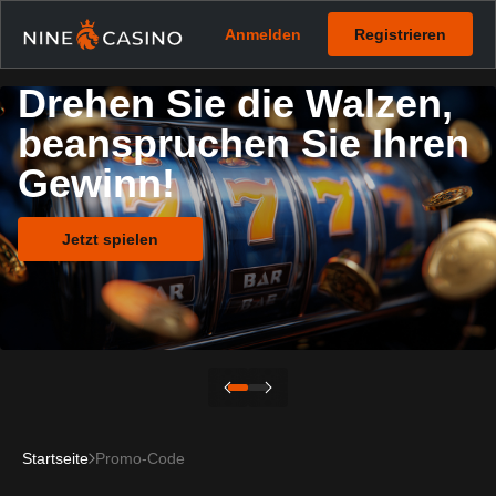
Anmelden
Registrieren
Drehen Sie die Walzen,
beanspruchen Sie Ihren
Gewinn!
Jetzt spielen
Startseite
Promo-Code