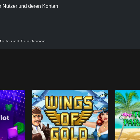
ür Nutzer und deren Konten
Teile und Funktionen
nellspiel-Optionen
ngen