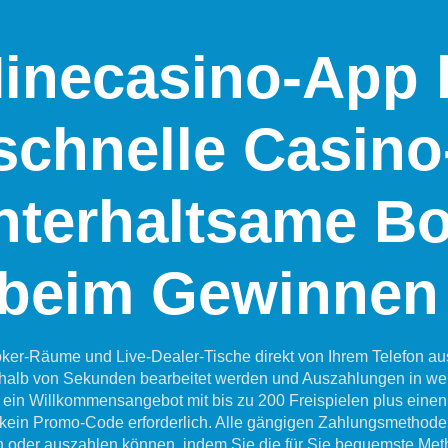
Ninecasino-App b
schnelle Casino
terhaltsame Bo
 beim Gewinnen 
ker-Räume und Live-Dealer-Tische direkt von Ihrem Telefon aus
rhalb von Sekunden bearbeitet werden und Auszahlungen in weni
 ein Willkommensangebot mit bis zu 200 Freispielen plus einen 
– kein Promo-Code erforderlich. Alle gängigen Zahlungsmethod
en oder auszahlen können, indem Sie die für Sie bequemste Me