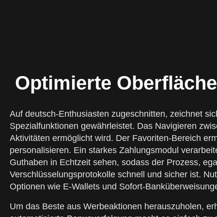
Optimierte Oberfläch
Auf deutsch-Enthusiasten zugeschnitten, zeichnet sich
Spezialfunktionen gewährleistet. Das Navigieren zwis
Aktivitäten ermöglicht wird. Der Favoriten-Bereich er
personalisieren. Ein starkes Zahlungsmodul verarbeite
Guthaben in Echtzeit sehen, sodass der Prozess, ega
Verschlüsselungsprotokolle schnell und sicher ist. N
Optionen wie E-Wallets und Sofort-Banküberweisung
Um das Beste aus Werbeaktionen herauszuholen, erha