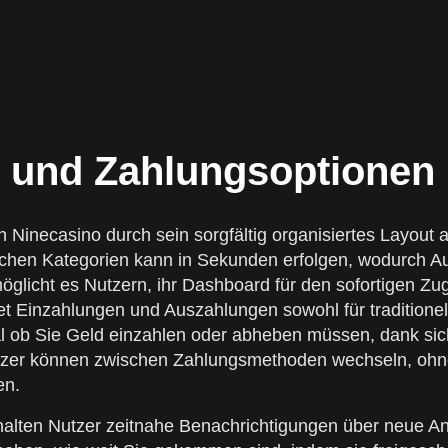
e und Zahlungsoptionen 
 Ninecasino durch sein sorgfältig organisiertes Layout au
chen Kategorien kann in Sekunden erfolgen, wodurch Aus
möglicht es Nutzern, ihr Dashboard für den sofortigen Zu
t Einzahlungen und Auszahlungen sowohl für traditionell
l ob Sie Geld einzahlen oder abheben müssen, dank sich
utzer können zwischen Zahlungsmethoden wechseln, ohne 
en.
lten Nutzer zeitnahe Benachrichtigungen über neue An