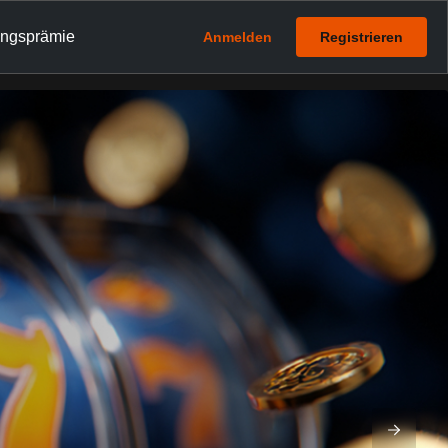
ungsprämie
Anmelden
Registrieren