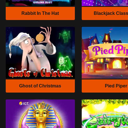
Einzahlungen und Auszahlungen sicher in der Anwendun
Rabbit In The Hat
Blackjack Class
Schritt-für-Schritt-Anleitung für sichere Transaktionen
Ratschläge von Experten
App-Benachrichtigungen für Spiel-Updates und Werbea
Empfehlungsverwaltung
Datenschutz & Kontrolle
Beliebte Spielkategorien erkunden, die auf dem Handy v
Häufige Probleme und Zugriffsprobleme beheben
Ghost of Christmas
Pied Piper
Zugriff verweigert-Fehler beheben
Anmelde- und Kontoprobleme beheben
Mobiles Treueprogramm: Punkte und Belohnungen unter
Limits und Tools für verantwortungsvolles Spielen in der